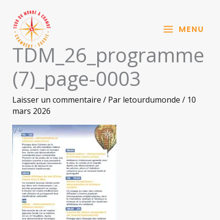
Aller
au
MENU
contenu
TDM_26_programme
(7)_page-0003
Laisser un commentaire
/ Par
letourdumonde
/
10
mars 2026