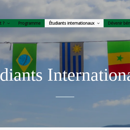
t ?
Programme
Étudiants internationaux
Dévenir bé
diants Internatio