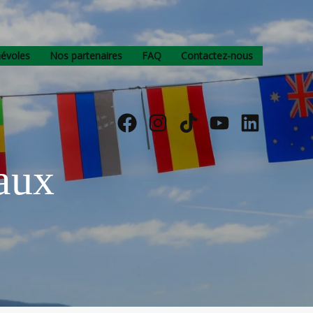
névoles
Nos partenaires
FAQ
Contactez-nous
naux