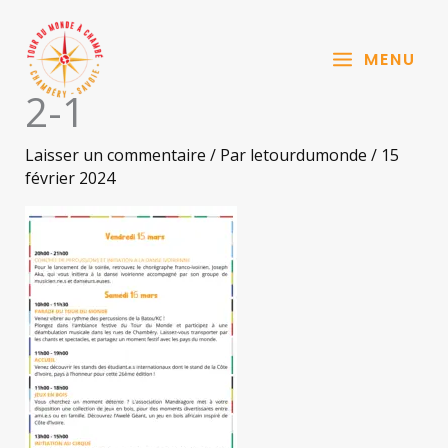
Aller
au
MENU
contenu
2-1
Laisser un commentaire
/ Par
letourdumonde
/
15
février 2024