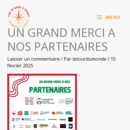
Aller
au
MENU
contenu
UN GRAND MERCI A
NOS PARTENAIRES
Laisser un commentaire
/ Par
letourdumonde
/
15
février 2025