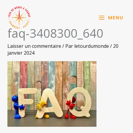
Aller
au
MENU
contenu
faq-3408300_640
Laisser un commentaire
/ Par
letourdumonde
/
20
janvier 2024