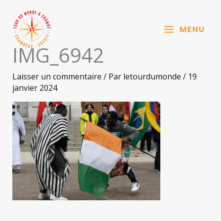
Aller
au
MENU
contenu
IMG_6942
Laisser un commentaire
/ Par
letourdumonde
/
19
janvier 2024