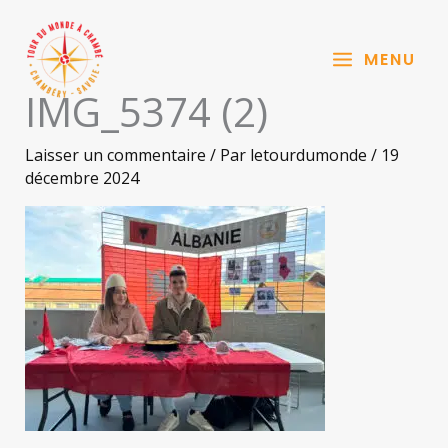
Aller
au
MENU
contenu
IMG_5374 (2)
Laisser un commentaire
/ Par
letourdumonde
/
19
décembre 2024