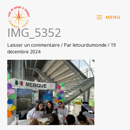
Aller
au
MENU
contenu
IMG_5352
Laisser un commentaire
/ Par
letourdumonde
/
19
décembre 2024