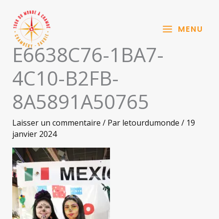
Aller
au
MENU
contenu
E6638C76-1BA7-
4C10-B2FB-
8A5891A50765
Laisser un commentaire
/ Par
letourdumonde
/
19
janvier 2024