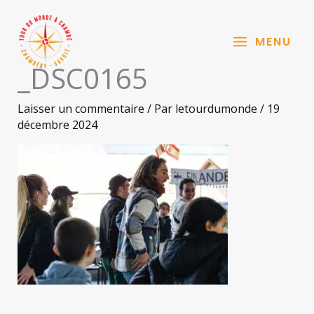
Aller
au
MENU
contenu
_DSC0165
Laisser un commentaire
/ Par
letourdumonde
/
19
décembre 2024