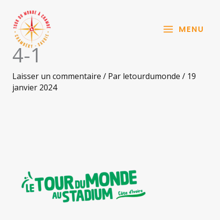
Aller
au
MENU
contenu
4-1
Laisser un commentaire
/ Par
letourdumonde
/
19
janvier 2024