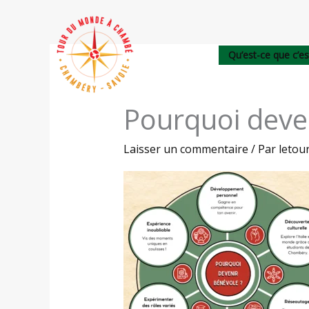
Aller
au
contenu
Qu’est-ce que c’es
Pourquoi deven
Laisser un commentaire
/ Par
leto