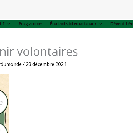
t ?
Programme
Étudiants internationaux
Dévenir bé
ir volontaires
urdumonde
/
28 décembre 2024