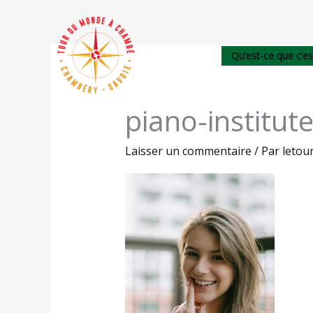
Aller
au
contenu
Qu’est-ce que c’es
piano-institute
Laisser un commentaire
/ Par
leto