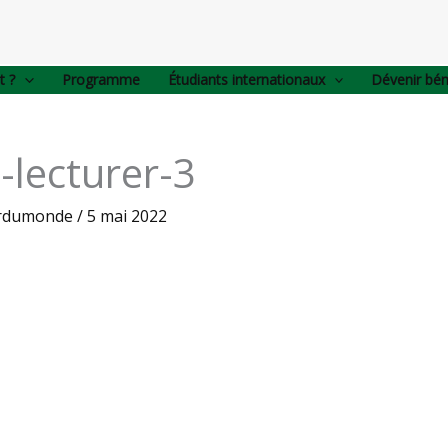
t ?
Programme
Étudiants internationaux
Dévenir bé
-lecturer-3
urdumonde
/
5 mai 2022