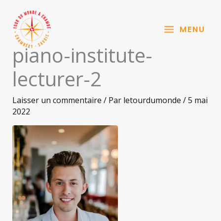
Aller
au
MENU
contenu
piano-institute-
lecturer-2
Laisser un commentaire
/ Par
letourdumonde
/
5 mai
2022