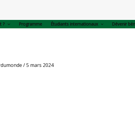
t ?
Programme
Étudiants internationaux
Dévenir bé
urdumonde
/
5 mars 2024