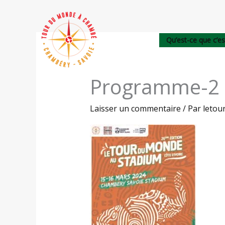
Aller
au
contenu
Qu’est-ce que c’es
Programme-2
Laisser un commentaire
/ Par
leto