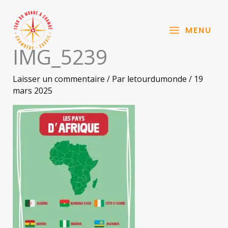
Aller
au
MENU
contenu
IMG_5239
Laisser un commentaire
/ Par
letourdumonde
/
19
mars 2025