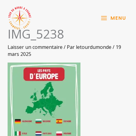
Aller
au
MENU
contenu
IMG_5238
Laisser un commentaire
/ Par
letourdumonde
/
19
mars 2025