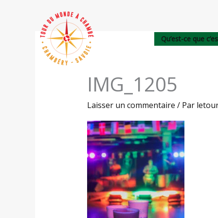
Aller
au
contenu
Qu’est-ce que c’es
IMG_1205
Laisser un commentaire
/ Par
leto