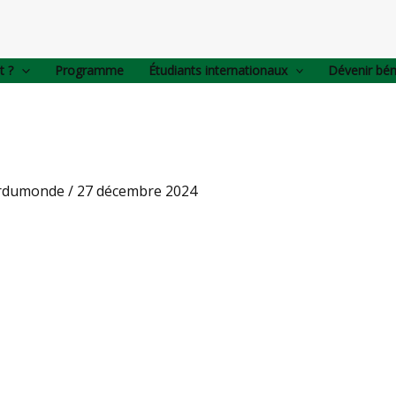
t ?
Programme
Étudiants internationaux
Dévenir bé
urdumonde
/
27 décembre 2024